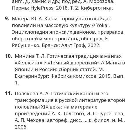
англ. Д. Хамис и др.; под ред. А. Морозова.
Пермь: HylePress, 2018. Т. 2. Киберготика.
Магера Ю. А. Как истории ужасов кайдан
повлияли на массовую культуру // Yokai.
Энциклопедия японских демонов, призраков,
оборотней и монстров / под общ. ред. Е.
Рябушенко. Брянск: Альт Граф, 2022.
Минина Т. Л. Готическая традиция в мангах
«Хеллсинг» и «Темный дворецкий» // Манга в
Японии и России: сборник статей. М. –
Екатеринбург: Фабрика комиксов, 2015. Вып.
1.
Полякова А. А. Готический канон и его
трансформация в русской литературе второй
половины XIX века: на материале
произведений А. К. Толстого, И. С. Тургенева,
А. П. Чехова: автореф. дисс. ... к. филол. н. М.,
2006.