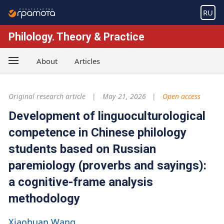
RU
Philology. Theory & Practice
About
Articles
Original research article
May 21, 2026
Open access
Development of linguoculturological
competence in Chinese philology
students based on Russian
paremiology (proverbs and sayings):
a cognitive-frame analysis
methodology
Xiaohuan Wang