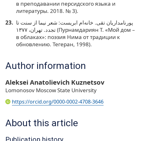
в преподавании персидского языка и
литературы. 2018. № 3).
پورنامداریان تقی. خانه‌ام ابریست: شعر نیما از سنت تا
تجدد. تهران، ۱۳۷۷ (Пурнамдариян Т. «Мой дом –
в облаках»: поэзия Нима от традиции к
обновлению. Тегеран, 1998).
Author information
Aleksei Anatolievich Kuznetsov
Lomonosov Moscow State University
https://orcid.org/0000-0002-4708-3646
About this article
Publication history