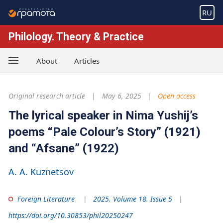
RU
Philology. Theory & Practice
About
Articles
Original research article
May 6, 2025
Open access
The lyrical speaker in Nima Yushij’s
poems “Pale Colour’s Story” (1921)
and “Afsane” (1922)
A. A. Kuznetsov
Foreign Literature
2025. Volume 18. Issue 5
https://doi.org/10.30853/phil20250247