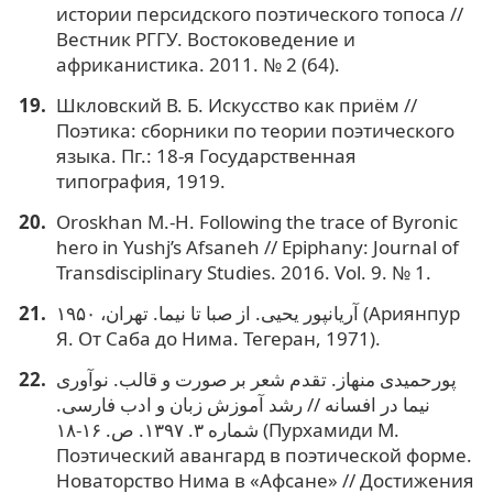
истории персидского поэтического топоса //
Вестник РГГУ. Востоковедение и
африканистика. 2011. № 2 (64).
Шкловский В. Б. Искусство как приём //
Поэтика: сборники по теории поэтического
языка. Пг.: 18-я Государственная
типография, 1919.
Oroskhan M.-H. Following the trace of Byronic
hero in Yushj’s Afsaneh // Epiphany: Journal of
Transdisciplinary Studies. 2016. Vol. 9. № 1.
آریانپور یحیی. از صبا تا نیما. تهران، ۱۹۵۰ (Ариянпур
Я. От Саба до Нима. Тегеран, 1971).
پورحمیدی منهاز. تقدم شعر بر صورت و قالب. نوآوری
نیما در افسانه // رشد آموزش زبان و ادب فارسی.
شماره ۳. ۱۳۹۷. ص. ۱۶-۱۸ (Пурхамиди М.
Поэтический авангард в поэтической форме.
Новаторство Нима в «Афсане» // Достижения