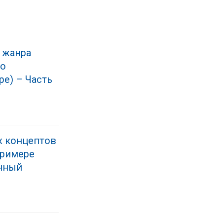
 жанра
 о
е) – Часть
х концептов
примере
онный