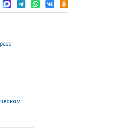
раза
ическом