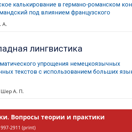
кое калькирование в германо-романском кон
мандский под влиянием французского
 А.
ладная лингвистика
оматического упрощения немецкоязычных
нных текстов с использованием больших яз
Шер А. П.
ки. Вопросы теории и практики
997-2911 (print)