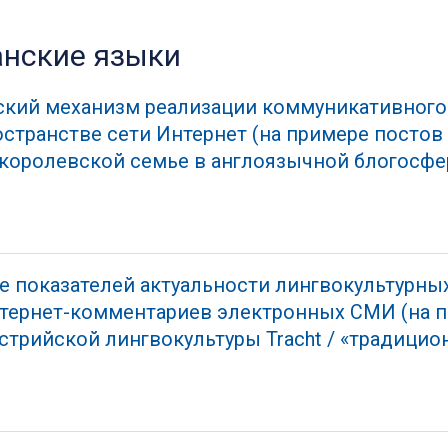
анские языки
ский механизм реализации коммуникативного
остранстве сети Интернет (на примере постов
королевской семье в англоязычной блогосфер
 показателей актуальности лингвокультурны
нтернет-комментариев электронных СМИ (на 
стрийской лингвокультуры Tracht / «традици