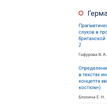
Герм
Прагматиче
слухов в пр
британской 
2
Гафурова В. А.
Определение
в текстах и
концепта ав
костюм»)
Блохина Е. Н.