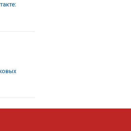
такте:
ыковых