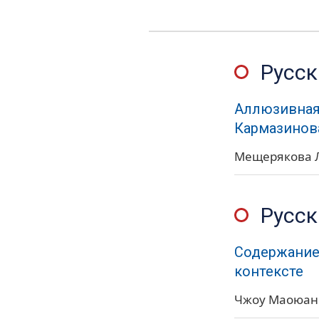
Русск
Аллюзивная
Кармазинова
Мещерякова Л
Русск
Содержание
контексте
Чжоу Маоюан