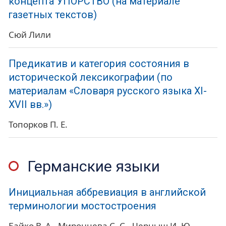
концепта УПОРСТВО (на материале
газетных текстов)
Сюй Лили
Предикатив и категория состояния в
исторической лексикографии (по
материалам «Словаря русского языка XI-
XVII вв.»)
Топорков П. Е.
Германские языки
Инициальная аббревиация в английской
терминологии мостостроения
Байко В. А.
Миронцева С. С.
Черныш И. Ю.